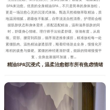
SPA来治愈。优质的全身精油SPA，不只是简单的身体放松，
更是一场治愈心灵的沉浸式体验。甄选天然植物萃取精油，质
地温润细腻，易吸收不黏腻，自带淡淡自然清香。护理前会根
据肌肤状态和身体需求，搭配适配精油，温和滋养肌肤的同
时，舒缓身心情绪。理疗师手法轻柔舒缓、张弛有度，从肩
颈、背部、腰背到四肢，循序渐进推拿揉捏，精准放松每一处
紧绷肌肉。温热精油渗透肌理，顺着经络游走全身，慢慢化开
堆积的疲惫与僵硬。紧绷的神经逐渐舒缓，烦躁的情绪慢慢平
复，全身血液循环加速，整…
精油SPA沉浸式，温柔治愈都市所有焦虑情绪