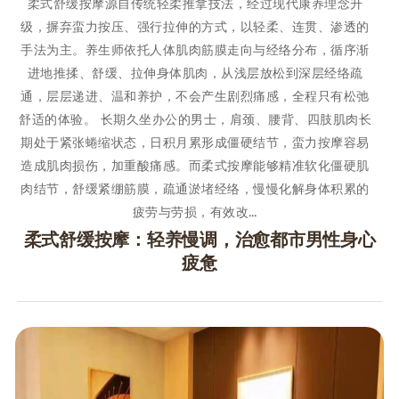
柔式舒缓按摩源自传统轻柔推拿技法，经过现代康养理念升
级，摒弃蛮力按压、强行拉伸的方式，以轻柔、连贯、渗透的
手法为主。养生师依托人体肌肉筋膜走向与经络分布，循序渐
进地推揉、舒缓、拉伸身体肌肉，从浅层放松到深层经络疏
通，层层递进、温和养护，不会产生剧烈痛感，全程只有松弛
舒适的体验。 长期久坐办公的男士，肩颈、腰背、四肢肌肉长
期处于紧张蜷缩状态，日积月累形成僵硬结节，蛮力按摩容易
造成肌肉损伤，加重酸痛感。而柔式按摩能够精准软化僵硬肌
肉结节，舒缓紧绷筋膜，疏通淤堵经络，慢慢化解身体积累的
疲劳与劳损，有效改…
柔式舒缓按摩：轻养慢调，治愈都市男性身心
疲惫