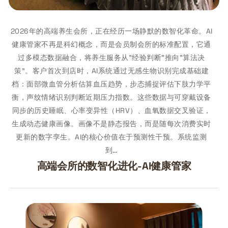
2026年的高端养生会所，正在经历一场静默的数智化革命。AI
健康管家不再是科幻概念，而是会员制会所的标准配置，它通
过多模态数据融合，将养生服务从"经验判断"推向"算法决
策"。客户首次到店时，AI系统通过无感生物识别完成基础建
档：面部微血管分析估算血压趋势，步态捕捉评估下肢力学平
衡，声纹情绪识别判断近期压力指数。这些数据与可穿戴设备
同步的历史睡眠、心率变异性（HRV）、血氧数据交叉验证，
生成动态健康画像。画像不是静态报告，而是随每次消费实时
更新的数字孪生。AI的核心价值在于预测性干预。系统监测
到…
高端会所的数智化进化-AI健康管家