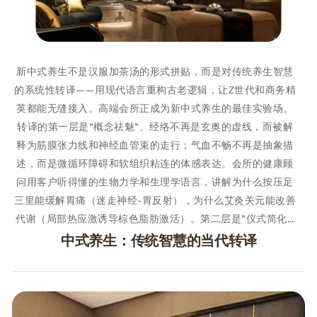
新中式养生不是汉服加茶汤的形式拼贴，而是对传统养生智慧
的系统性转译——用现代语言重构古老逻辑，让Z世代和商务精
英都能无缝接入。高端会所正成为新中式养生的最佳实验场。
转译的第一层是"概念祛魅"。经络不再是玄奥的虚线，而被解
释为筋膜张力线和神经血管束的走行；气血不畅不再是抽象描
述，而是微循环障碍和软组织粘连的体感表达。会所的健康顾
问用客户听得懂的生物力学和生理学语言，讲解为什么按压足
三里能缓解胃痛（迷走神经-胃反射），为什么艾灸关元能改善
代谢（局部热应激诱导棕色脂肪激活）。第二层是"仪式简化…
中式养生：传统智慧的当代转译