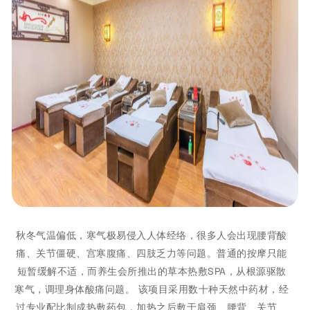
秋冬气温偏低，寒气极易侵入人体经络，很多人会出现腰背酸
痛、关节僵硬、宫寒腹痛、四肢乏力等问题。普通的按摩只能
短暂缓解不适，而养生会所推出的草本热敷SPA，从根源驱散
寒气，调理身体酸痛问题。 该项目采用数十种天然中药材，经
过专业配比制成热敷药包，加热之后敷于肩颈、腰背、关节、