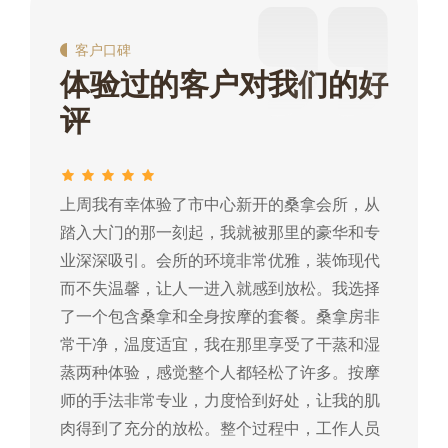
客户口碑
体验过的客户对我们的好
评
上周我有幸体验了市中心新开的桑拿会所，从
这
踏入大门的那一刻起，我就被那里的豪华和专
我
业深深吸引。会所的环境非常优雅，装饰现代
热
而不失温馨，让人一进入就感到放松。我选择
常
了一个包含桑拿和全身按摩的套餐。桑拿房非
蒸
常干净，温度适宜，我在那里享受了干蒸和湿
摩
蒸两种体验，感觉整个人都轻松了许多。按摩
肉
师的手法非常专业，力度恰到好处，让我的肌
常
肉得到了充分的放松。整个过程中，工作人员
所