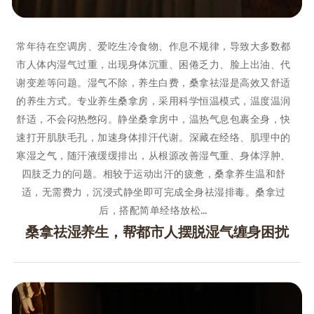
常年待在空调房、爱吃生冷食物、作息不规律，导致大多数都
市人体内湿气过重，出现身体沉重、困倦乏力、脸上出油、代
谢变差等问题。湿气不除，养生白费，桑拿祛湿是高效又舒适
的养生方式。专业养生桑拿房，采用科学恒温模式，温度温润
舒适，不会闷热憋闷。静坐桑拿房中，温热气息包裹全身，快
速打开肌肤毛孔，加速身体排汗代谢。深藏在经络、肌理中的
寒湿之气，随汗液缓缓排出，从根源改善湿气重、身体浮肿、
四肢乏力的问题。相较于运动出汗的疲惫，桑拿养生温和舒
适，无需费力，沉浸式静坐即可完成全身祛湿排毒。桑拿过
后，搭配简单经络放松…
桑拿祛湿养生，帮都市人摆脱湿气缠身困扰