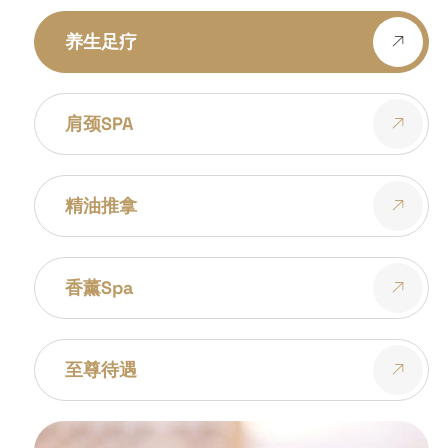
养生足疗
肩颈SPA
精油推拿
香薰spa
至尊待遇