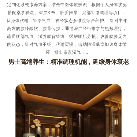
定制化系统康养方案，结合中医体质辨识，根据个人身体状况
搭配桑拿祛湿、深层SPA、脏腑推拿、足部经络调理等项目，
从身体代谢、经络气血、神经状态多维度综合养护。 针对中年
高发的腰膝酸软、腰背劳损，通过深层经络推拿与热敷理疗，
疏通腰部气血、滋养腰背经络，缓解腰肌劳损，改善腰膝无力
的状态；针对气血不畅、代谢缓慢，借助恒温桑拿加速身体循
环，排出毒素湿气，…
男士高端养生：精准调理机能，延缓身体衰老