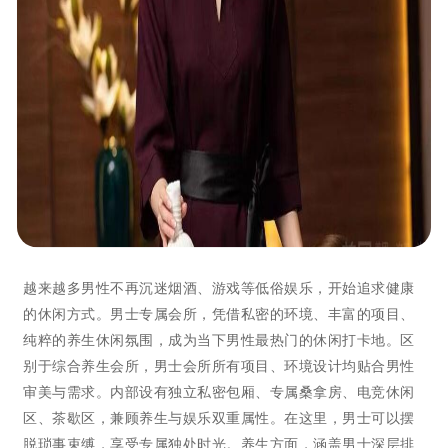
越来越多男性不再沉迷烟酒、游戏等低俗娱乐，开始追求健康
的休闲方式。男士专属会所，凭借私密的环境、丰富的项目、
纯粹的养生休闲氛围，成为当下男性最热门的休闲打卡地。区
别于综合养生会所，男士会所所有项目、环境设计均贴合男性
审美与需求。内部设有独立私密包厢、专属桑拿房、电竞休闲
区、茶歇区，兼顾养生与娱乐双重属性。在这里，男士可以摆
脱琐事束缚，享受专属独处时光。养生方面，涵盖男士深层排