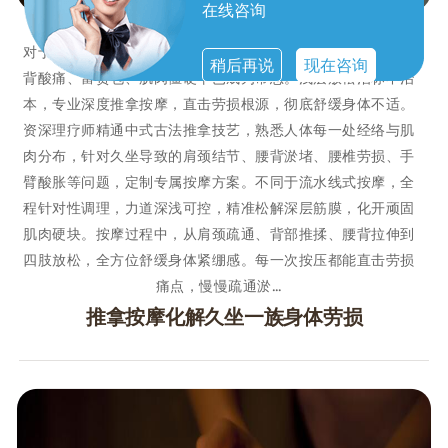
在线咨询
对于长期伏案办公、低头看手机的现代人来说，肩颈僵硬、腰
稍后再说
现在咨询
背酸痛、富贵包、肌肉僵硬早已成为常态。浅层放松治标不治
本，专业深度推拿按摩，直击劳损根源，彻底舒缓身体不适。
资深理疗师精通中式古法推拿技艺，熟悉人体每一处经络与肌
肉分布，针对久坐导致的肩颈结节、腰背淤堵、腰椎劳损、手
臂酸胀等问题，定制专属按摩方案。不同于流水线式按摩，全
程针对性调理，力道深浅可控，精准松解深层筋膜，化开顽固
肌肉硬块。按摩过程中，从肩颈疏通、背部推揉、腰背拉伸到
四肢放松，全方位舒缓身体紧绷感。每一次按压都能直击劳损
痛点，慢慢疏通淤…
推拿按摩化解久坐一族身体劳损