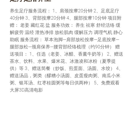
养生足疗服务流程： 1、肩颈按摩20分钟 2、足底足疗
40分钟 3、背部按摩20分钟 4、腿部按摩10分钟 项目附
赠： 老姜 藏红花 盐 服务功效： 养生 祛寒 舒经活络 缓
解疲劳 温经 泄热净排 放松肌肉 缓解压力 调理气机 静心
助眠 服务流程： 草本泡脚—肩部放松按摩—足底按摩—
腿部放松—颈肩保养—腰背部经络梳理（约90分钟） 赠
送项目： 1、任选（老姜、冰醋、香薰牛奶等） 2、赠送
茶水、饮料、水果、爆米花、冰激凌和冰粉（夏季提
供）等 3、赠送简餐（炒饭、煎蛋面、汤圆、水饺） 4、
赠送汤品，粥类（醪糟小汤圆、皮蛋瘦肉粥、南瓜小米
粥、银耳汤、红枣桂圆粥等每日供两种） 5、免费观看
大屏3D高清电影