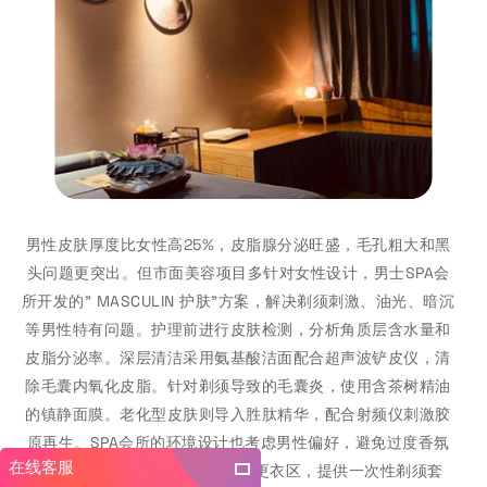
男性皮肤厚度比女性高25%，皮脂腺分泌旺盛，毛孔粗大和黑
头问题更突出。但市面美容项目多针对女性设计，男士SPA会
所开发的" MASCULIN 护肤"方案，解决剃须刺激、油光、暗沉
等男性特有问题。护理前进行皮肤检测，分析角质层含水量和
皮脂分泌率。深层清洁采用氨基酸洁面配合超声波铲皮仪，清
除毛囊内氧化皮脂。针对剃须导致的毛囊炎，使用含茶树精油
的镇静面膜。老化型皮肤则导入胜肽精华，配合射频仪刺激胶
原再生。SPA会所的环境设计也考虑男性偏好，避免过度香氛
在线客服
和粉红装饰。护理室配备淋浴和更衣区，提供一次性剃须套