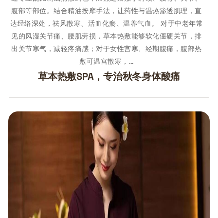
腹部等部位。结合精油按摩手法，让药性与温热渗透肌理，直
达经络深处，祛风散寒、活血化瘀、温养气血。 对于中老年常
见的风湿关节痛、腰肌劳损，草本热敷能够软化僵硬关节，排
出关节寒气，减轻疼痛感；对于女性宫寒、经期腹痛，腹部热
敷可温宫散寒，…
草本热敷SPA，专治秋冬身体酸痛