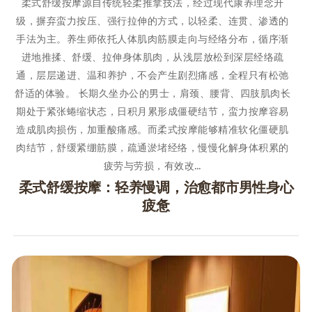
柔式舒缓按摩源自传统轻柔推拿技法，经过现代康养理念升
级，摒弃蛮力按压、强行拉伸的方式，以轻柔、连贯、渗透的
手法为主。养生师依托人体肌肉筋膜走向与经络分布，循序渐
进地推揉、舒缓、拉伸身体肌肉，从浅层放松到深层经络疏
通，层层递进、温和养护，不会产生剧烈痛感，全程只有松弛
舒适的体验。 长期久坐办公的男士，肩颈、腰背、四肢肌肉长
期处于紧张蜷缩状态，日积月累形成僵硬结节，蛮力按摩容易
造成肌肉损伤，加重酸痛感。而柔式按摩能够精准软化僵硬肌
肉结节，舒缓紧绷筋膜，疏通淤堵经络，慢慢化解身体积累的
疲劳与劳损，有效改…
柔式舒缓按摩：轻养慢调，治愈都市男性身心
疲惫