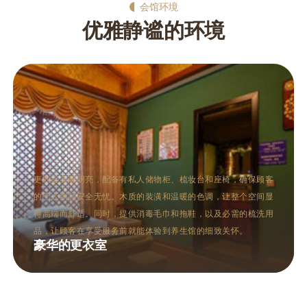
会馆环境
优雅静谧的环境
客
桑拿区通常包括干蒸和湿蒸两种桑拿房，设计现代而不失格调。
显
干蒸房以柔和的灯光和加热的石板为特色，让人在高温中体验深
用
层的出汗与放松。湿蒸房则通过蒸汽的温润，帮助打开毛孔，促
进血液循环。两种桑拿方式均有助于排毒养颜，满足不同顾客的
需求。
多功能的桑拿区