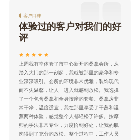
客户口碑
体验过的客户对我们的好
评
上周我有幸体验了市中心新开的桑拿会所，从
这
踏入大门的那一刻起，我就被那里的豪华和专
我
业深深吸引。会所的环境非常优雅，装饰现代
热
而不失温馨，让人一进入就感到放松。我选择
常
了一个包含桑拿和全身按摩的套餐。桑拿房非
蒸
常干净，温度适宜，我在那里享受了干蒸和湿
摩
蒸两种体验，感觉整个人都轻松了许多。按摩
肉
师的手法非常专业，力度恰到好处，让我的肌
常
肉得到了充分的放松。整个过程中，工作人员
所