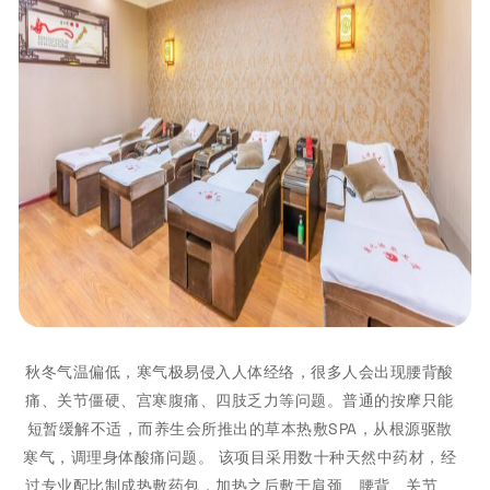
秋冬气温偏低，寒气极易侵入人体经络，很多人会出现腰背酸
痛、关节僵硬、宫寒腹痛、四肢乏力等问题。普通的按摩只能
短暂缓解不适，而养生会所推出的草本热敷SPA，从根源驱散
寒气，调理身体酸痛问题。 该项目采用数十种天然中药材，经
过专业配比制成热敷药包，加热之后敷于肩颈、腰背、关节、