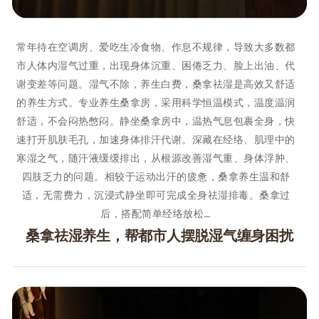
常年待在空调房、爱吃生冷食物、作息不规律，导致大多数都
市人体内湿气过重，出现身体沉重、困倦乏力、脸上出油、代
谢变差等问题。湿气不除，养生白费，桑拿祛湿是高效又舒适
的养生方式。专业养生桑拿房，采用科学恒温模式，温度温润
舒适，不会闷热憋闷。静坐桑拿房中，温热气息包裹全身，快
速打开肌肤毛孔，加速身体排汗代谢。深藏在经络、肌理中的
寒湿之气，随汗液缓缓排出，从根源改善湿气重、身体浮肿、
四肢乏力的问题。相较于运动出汗的疲惫，桑拿养生温和舒
适，无需费力，沉浸式静坐即可完成全身祛湿排毒。桑拿过
后，搭配简单经络放松…
桑拿祛湿养生，帮都市人摆脱湿气缠身困扰