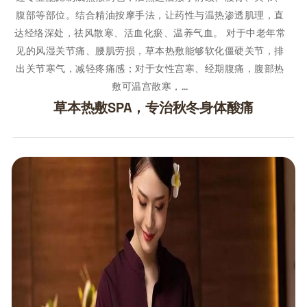
腹部等部位。结合精油按摩手法，让药性与温热渗透肌理，直
达经络深处，祛风散寒、活血化瘀、温养气血。 对于中老年常
见的风湿关节痛、腰肌劳损，草本热敷能够软化僵硬关节，排
出关节寒气，减轻疼痛感；对于女性宫寒、经期腹痛，腹部热
敷可温宫散寒，…
草本热敷SPA，专治秋冬身体酸痛