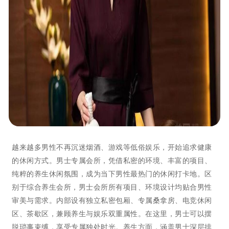
越来越多男性不再沉迷烟酒、游戏等低俗娱乐，开始追求健康
的休闲方式。男士专属会所，凭借私密的环境、丰富的项目、
纯粹的养生休闲氛围，成为当下男性最热门的休闲打卡地。区
别于综合养生会所，男士会所所有项目、环境设计均贴合男性
审美与需求。内部设有独立私密包厢、专属桑拿房、电竞休闲
区、茶歇区，兼顾养生与娱乐双重属性。在这里，男士可以摆
脱琐事束缚，享受专属独处时光。养生方面，涵盖男士深层排