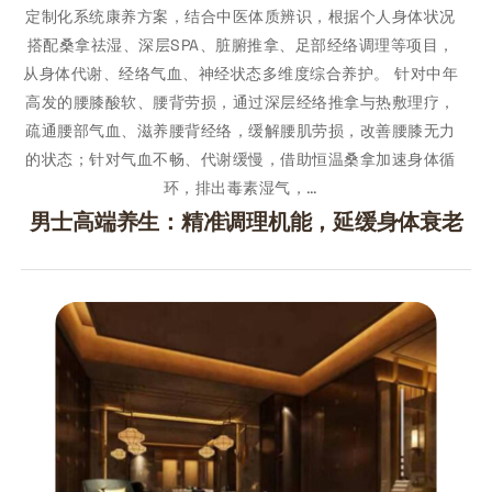
定制化系统康养方案，结合中医体质辨识，根据个人身体状况
搭配桑拿祛湿、深层SPA、脏腑推拿、足部经络调理等项目，
从身体代谢、经络气血、神经状态多维度综合养护。 针对中年
高发的腰膝酸软、腰背劳损，通过深层经络推拿与热敷理疗，
疏通腰部气血、滋养腰背经络，缓解腰肌劳损，改善腰膝无力
的状态；针对气血不畅、代谢缓慢，借助恒温桑拿加速身体循
环，排出毒素湿气，…
男士高端养生：精准调理机能，延缓身体衰老