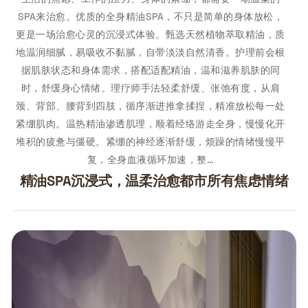
SPA来治愈。优质的全身精油SPA，不只是简单的身体放松，
更是一场治愈心灵的沉浸式体验。甄选天然植物萃取精油，质
地温润细腻，易吸收不黏腻，自带淡淡自然清香。护理前会根
据肌肤状态和身体需求，搭配适配精油，温和滋养肌肤的同
时，舒缓身心情绪。理疗师手法轻柔舒缓、张弛有度，从肩
颈、背部、腰背到四肢，循序渐进推拿揉捏，精准放松每一处
紧绷肌肉。温热精油渗透肌理，顺着经络游走全身，慢慢化开
堆积的疲惫与僵硬。紧绷的神经逐渐舒缓，烦躁的情绪慢慢平
复，全身血液循环加速，整…
精油SPA沉浸式，温柔治愈都市所有焦虑情绪