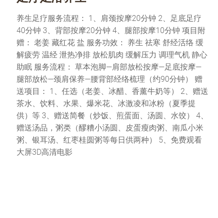
养生足疗服务流程： 1、肩颈按摩20分钟 2、足底足疗
40分钟 3、背部按摩20分钟 4、腿部按摩10分钟 项目附
赠： 老姜 藏红花 盐 服务功效： 养生 祛寒 舒经活络 缓
解疲劳 温经 泄热净排 放松肌肉 缓解压力 调理气机 静心
助眠 服务流程： 草本泡脚—肩部放松按摩—足底按摩—
腿部放松—颈肩保养—腰背部经络梳理（约90分钟） 赠
送项目： 1、任选（老姜、冰醋、香薰牛奶等） 2、赠送
茶水、饮料、水果、爆米花、冰激凌和冰粉（夏季提
供）等 3、赠送简餐（炒饭、煎蛋面、汤圆、水饺） 4、
赠送汤品，粥类（醪糟小汤圆、皮蛋瘦肉粥、南瓜小米
粥、银耳汤、红枣桂圆粥等每日供两种） 5、免费观看
大屏3D高清电影