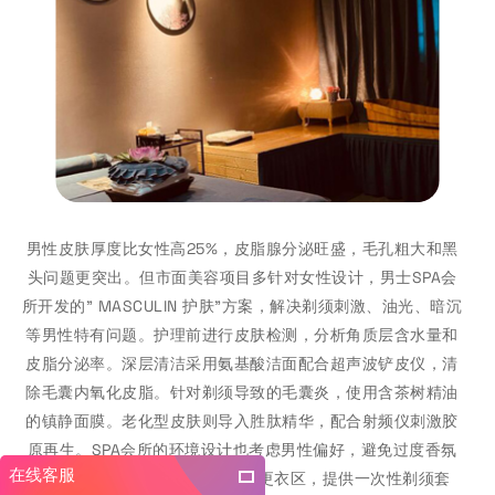
男性皮肤厚度比女性高25%，皮脂腺分泌旺盛，毛孔粗大和黑
头问题更突出。但市面美容项目多针对女性设计，男士SPA会
所开发的" MASCULIN 护肤"方案，解决剃须刺激、油光、暗沉
等男性特有问题。护理前进行皮肤检测，分析角质层含水量和
皮脂分泌率。深层清洁采用氨基酸洁面配合超声波铲皮仪，清
除毛囊内氧化皮脂。针对剃须导致的毛囊炎，使用含茶树精油
的镇静面膜。老化型皮肤则导入胜肽精华，配合射频仪刺激胶
原再生。SPA会所的环境设计也考虑男性偏好，避免过度香氛
在线客服
和粉红装饰。护理室配备淋浴和更衣区，提供一次性剃须套