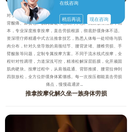
在线咨询
对于长期伏案办公、低头看手机的现代人来说，肩颈僵硬、腰
稍后再说
现在咨询
背酸痛、富贵包、肌肉僵硬早已成为常态。浅层放松治标不治
本，专业深度推拿按摩，直击劳损根源，彻底舒缓身体不适。
资深理疗师精通中式古法推拿技艺，熟悉人体每一处经络与肌
肉分布，针对久坐导致的肩颈结节、腰背淤堵、腰椎劳损、手
臂酸胀等问题，定制专属按摩方案。不同于流水线式按摩，全
程针对性调理，力道深浅可控，精准松解深层筋膜，化开顽固
肌肉硬块。按摩过程中，从肩颈疏通、背部推揉、腰背拉伸到
四肢放松，全方位舒缓身体紧绷感。每一次按压都能直击劳损
痛点，慢慢疏通淤…
推拿按摩化解久坐一族身体劳损