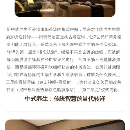
新中式养生不是汉服加茶汤的形式拼贴，而是对传统养生智慧
的系统性转译——用现代语言重构古老逻辑，让Z世代和商务精
英都能无缝接入。高端会所正成为新中式养生的最佳实验场。
转译的第一层是"概念祛魅"。经络不再是玄奥的虚线，而被解
释为筋膜张力线和神经血管束的走行；气血不畅不再是抽象描
述，而是微循环障碍和软组织粘连的体感表达。会所的健康顾
问用客户听得懂的生物力学和生理学语言，讲解为什么按压足
三里能缓解胃痛（迷走神经-胃反射），为什么艾灸关元能改善
代谢（局部热应激诱导棕色脂肪激活）。第二层是"仪式简化…
中式养生：传统智慧的当代转译