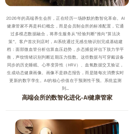
2026年的高端养生会所，正在经历一场静默的数智化革命。AI
健康管家不再是科幻概念，而是会员制会所的标准配置，它通
过多模态数据融合，将养生服务从"经验判断"推向"算法决
策"。客户首次到店时，AI系统通过无感生物识别完成基础建
档：面部微血管分析估算血压趋势，步态捕捉评估下肢力学平
衡，声纹情绪识别判断近期压力指数。这些数据与可穿戴设备
同步的历史睡眠、心率变异性（HRV）、血氧数据交叉验证，
生成动态健康画像。画像不是静态报告，而是随每次消费实时
更新的数字孪生。AI的核心价值在于预测性干预。系统监测
到…
高端会所的数智化进化-AI健康管家