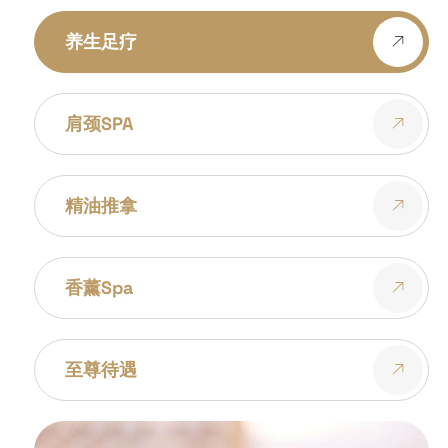
养生足疗
肩颈SPA
精油推拿
香薰spa
至尊待遇