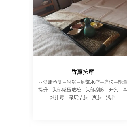
茶道茗品
肩松—能量
浓茶解烈酒，淡茶养精神，花茶和肠胃，
—开穴—耳
清茶滤心尘，茶之德也；乌龙大红袍，黄
滋养
山素毛峰，南生铁观音，北长齐山云，东
有龙井绿，西多黄镶林，茶之生也；茗品
呈六色，甘味任千评，牛饮可解燥，慢品
能娱情，茶之趣也。