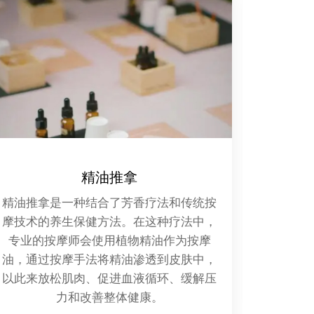
SPA休闲
Spa休闲是一种集健康、美容、减压和放
灯光暗
松为一体的休闲方式，它起源于比利时的
身体都
斯帕镇（Spa），那里的天然温泉水被认
满的虔
为具有治疗和保健的功效。
的一呼
意舒展
的笑