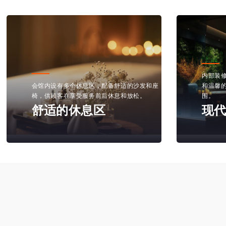
内部装
会馆内设有多个休息区，配备舒适的沙发和座
和温馨
椅，供顾客在享受服务前后休息和放松。
围。
舒适的休息区
现