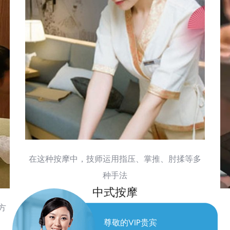
在这种按摩中，技师运用指压、掌推、肘揉等多
种手法
中式按摩
方
尊敬的VIP贵宾