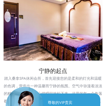
宁静的起点
踏入桑拿SPA休闲会所，首先迎接您的是柔和的灯光和温暖
的色调，营造出一种温馨而宁静的氛围。空气中弥漫着淡淡
的精油香气，让人的心情瞬间放松下来。这里的每一个角落
都透露出对细节的极致追求，从舒适的沙发到精致的装饰，
尊敬的VIP贵宾