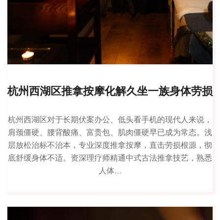
杭州西湖区推拿按摩化解久坐一族身体劳损
杭州西湖区对于长期伏案办公、低头看手机的现代人来说，
肩颈僵硬、腰背酸痛、富贵包、肌肉僵硬早已成为常态。浅
层放松治标不治本，专业深度推拿按摩，直击劳损根源，彻
底舒缓身体不适。资深理疗师精通中式古法推拿技艺，熟悉
人体…