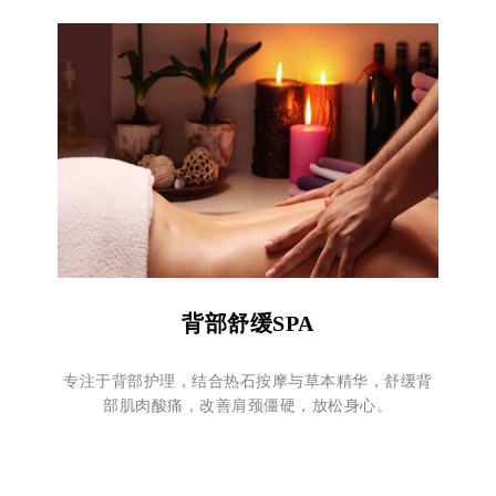
背部舒缓SPA
专注于背部护理，结合热石按摩与草本精华，舒缓背
部肌肉酸痛，改善肩颈僵硬，放松身心。