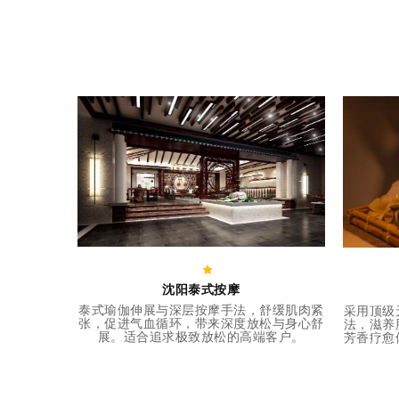
沈阳泰式按摩
泰式瑜伽伸展与深层按摩手法，舒缓肌肉紧
采用顶级
张，促进气血循环，带来深度放松与身心舒
法，滋养
展。适合追求极致放松的高端客户。
芳香疗愈