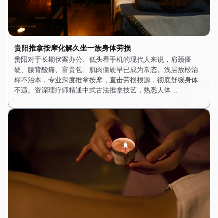
贵阳推拿按摩化解久坐一族身体劳损
贵阳对于长期伏案办公、低头看手机的现代人来说，肩颈僵
硬、腰背酸痛、富贵包、肌肉僵硬早已成为常态。浅层放松治
标不治本，专业深度推拿按摩，直击劳损根源，彻底舒缓身体
不适。资深理疗师精通中式古法推拿技艺，熟悉人体…