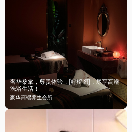
奢华桑拿，尊贵体验，[好橙阁]，尽享高端
洗浴生活！
豪华高端养生会所