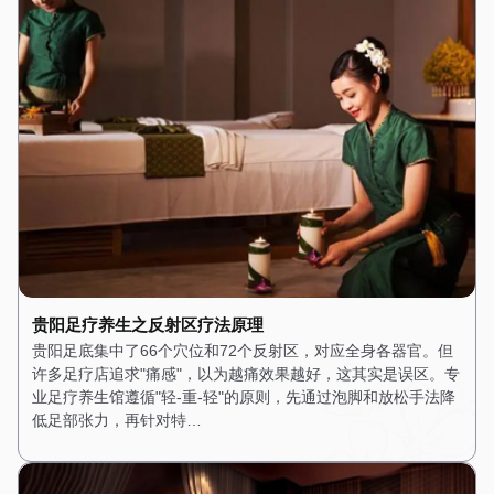
贵阳足疗养生之反射区疗法原理
贵阳足底集中了66个穴位和72个反射区，对应全身各器官。但
许多足疗店追求"痛感"，以为越痛效果越好，这其实是误区。专
业足疗养生馆遵循"轻-重-轻"的原则，先通过泡脚和放松手法降
低足部张力，再针对特…