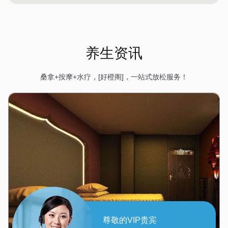
养生资讯
桑拿+按摩+水疗，[好橙阁]，一站式放松服务！
尊敬的VIP贵宾