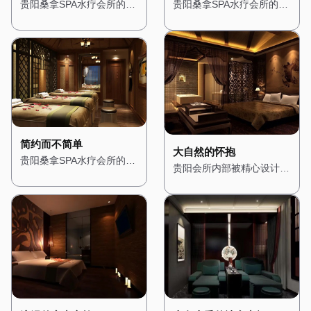
了自然与现代元素，木质的
了古典与现代元素，大理石
贵阳桑拿SPA水疗会所的设
贵阳桑拿SPA水疗会所的设
地板和装饰搭配柔和的灯
地面与金色的装饰线条相得
计灵感来源于东方禅意，旨
计充满了地中海风情，让人
光，营造出一种温馨而宁静
益彰，展现出极致的奢华
在为顾客提供一个心灵的栖
仿佛置身于阳光明媚的海边
的氛围。桑拿房被设计成半
感。桑拿房采用进口的芬兰
息之所。一进门，便能看到
小镇。一进门，便能看到蓝
开放式，四周环绕着绿植，
桑拿设备，内部装饰以高档
一个小型的禅意花园，潺潺
白相间的装饰色调，搭配拱
让人在享受桑拿的同时，也
木材为主，搭配柔软的皮革
的流水声与鸟鸣交织在一
形的门窗和马赛克瓷砖，展
能感受到自然的气息。水疗
座椅，让人在享受桑拿时也
起，营造出一种宁静而祥和
现出浓郁的地中海风格。
区域则配备了舒适的按摩床
能感受到舒适与尊贵。水疗
的氛围。 会所内部的装修
会所内部的装修以明亮的色
和私人浴缸，每个角落都经
区域则配备了私人水疗套
以木质为主，搭配淡雅的色
调为主，搭配木质的家具和
过精心布置，确保顾客在放
房，每个房间都配有独立的
调，展现出一种质朴与自然
装饰，营造出一种轻松而愉
简约而不简单
松身心的同时，也能享受视
蒸汽房、按摩床和私人浴
之美。墙壁上挂着禅意的挂
悦的氛围。墙壁上挂着地中
大自然的怀抱
贵阳桑拿SPA水疗会所的设
觉上的愉悦。 这里不仅是
缸，确保顾客在享受服务时
画，角落里摆放着精致的佛
海风格的挂画，描绘着湛蓝
贵阳会所内部被精心设计成
计风格简约而现代，展现出
一个放松身心的场所，更是
的私密性。 在这里，每一
像和香炉，空气中弥漫着淡
的海洋和洁白的沙滩，让人
一个充满自然气息的空间，
都市的时尚与精致。一进
一个远离都市喧嚣的隐秘花
位顾客都能享受到皇家般的
淡的檀香，让人瞬间放松下
仿佛能感受到阳光的温暖。
木质的装饰与绿植随处可
门，便能看到大面积的玻璃
园，让每一位顾客都能在这
待遇，无论是从环境的布置
来。 桑拿房的设计简约而
桑拿房被设计成圆形，四周
见，让人瞬间忘却城市的喧
幕墙，将自然光线引入室
里找到属于自己的宁静。
还是服务的细节，都让人感
精致，采用传统的日式风
环绕着蓝色的瓷砖，搭配白
嚣。 墙壁上挂着森林主题
内，营造出明亮而通透的氛
受到无与伦比的奢华体验。
格，搭配竹编的装饰和榻榻
色的装饰线条，仿佛置身于
的画作，搭配柔和的灯光，
围。 会所内部的装修以白
米，让人在享受桑拿的同
海洋之中。水疗区域则配备
营造出一种温暖而宁静的氛
色和灰色为主色调，搭配简
时，也能感受到禅意的宁
了舒适的按摩床和私人浴
围。空气中弥漫着松木的清
洁的线条和几何图形，展现
静。水疗区域则配备了舒适
缸，每个房间都经过精心布
香，仿佛置身于真正的森林
出一种简约而不简单的美
的按摩床和私人浴缸，每个
置，搭配蓝色的窗帘和海洋
之中。桑拿房采用天然木材
感。墙壁上挂着抽象的现代
房间都经过精心布置，搭配
元素的装饰，营造出一种浪