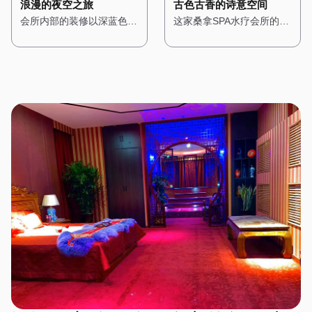
搭建，搭配石质的地面，让
古色古香的诗意空间
浪漫的夜空之旅
艺术作品，搭配现代感十足
柔软的棉麻布艺，营造出一
漫而惬意的感觉。 在这
人在享受桑拿的同时，也能
这家桑拿SPA水疗会所的设
会所内部的装修以深蓝色和
的家具，让人感受到都市的
种温馨而舒适的感觉。 在
里，每一次呼吸都能感受到
感受到大自然的质朴与宁
计充满了东方古典韵味，让
紫色为主色调，搭配金色的
时尚气息。 桑拿房采用高
这里，每一次呼吸都是一种
海洋的气息，每一次放松都
静。 水疗区域则配备了私
人仿佛穿越回了古代的宫
装饰线条，展现出一种神秘
科技的设备，搭配智能控制
修行，每一次放松都是一次
能享受到阳光的拥抱。
人浴缸，周围环绕着绿植，
廷。一进门，便能看到古色
而高贵的气质。墙壁上挂着
系统，让顾客可以根据自己
心灵的洗礼。
仿佛一个私密的森林温泉。
古香的中式装饰，雕花的门
星空主题的艺术作品，让人
的需求调节温度和湿度。水
在这里，每一次呼吸都充满
窗、红木的家具，搭配传统
仿佛能感受到宇宙的浩瀚。
疗区域则配备了舒适的按摩
了自然的气息，每一次放松
的中式灯具，营造出一种庄
桑拿房被设计成半圆形，天
床和私人浴缸，每个房间都
都是一场与大自然的亲密对
重而典雅的氛围。 会所内
花板上装饰着星空灯，让人
经过精心设计，搭配简洁的
话。
部的装修以木质为主，搭配
在享受桑拿时仿佛置身于星
装饰和舒适的布艺，营造出
传统的中式图案，展现出一
空之下。水疗区域则配备了
一种温馨而舒适的感觉。
种古朴与自然之美。墙壁上
舒适的按摩床和私人浴缸，
在这里，简约的设计风格与
挂着中国山水画，角落里摆
每个房间都经过精心布置，
高端的设施设备相结合，为
放着古筝和茶具，空气中弥
搭配星空主题的装饰，营造
顾客提供了一个时尚而舒适
漫着淡淡的茶香，让人感受
出一种浪漫而宁静的感觉。
的放松空间。
到东方文化的深厚底蕴。
在这里，每一次放松都是一
桑拿房采用传统的中式风
场星空下的梦境之旅。
格，搭配木质的装饰和榻榻
米，让人在享受桑拿的同
时，也能感受到古典的宁
静。水疗区域则配备了舒适