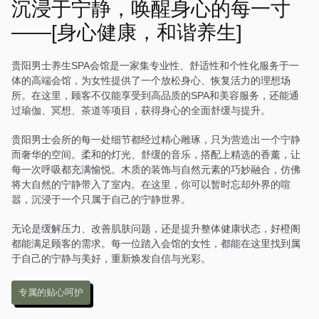
的按摩床和私人浴缸，每个
沉浸于宁静，唤醒身心的每一寸
房间都经过精心布置，搭配
——[身心健康，和谐养生]
中式风格的装饰，营造出一
种温馨而舒适的感觉。在这
里，每一次放松都是一场诗
贵阳男士养生SPA会馆是一家集专业性、舒适性和个性化服务于一
意的旅行。
体的高端会馆，为女性提供了一个放松身心、恢复活力的理想场
所。在这里，顾客不仅能享受到高品质的SPA和美容服务，还能通
过瑜伽、冥想、茶道等项目，获得身心的全面舒缓与提升。
贵阳男士会所的每一处细节都经过精心雕琢，只为营造出一个宁静
而奢华的空间。柔和的灯光、舒缓的音乐，搭配上精选的香薰，让
每一次呼吸都充满愉悦。木质的装饰与自然元素的巧妙融合，仿佛
将大自然的宁静带入了室内。在这里，你可以暂时忘却外界的喧
嚣，沉浸于一个只属于自己的宁静世界。
无论是缓解压力、改善肌肤问题，还是提升整体健康状态，好橙阁
都能满足顾客的需求。每一位踏入会馆的女性，都能在这里找到属
于自己的宁静与美好，重新焕发自信与光彩。
专属的贴心呵护