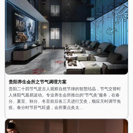
贵阳养生会所之节气调理方案
贵阳二十四节气是古人观察自然节律的智慧结晶，节气交替时
人体阳气最易波动。专业养生会所推出的"节气灸"服务，在春
分、夏至、秋分、冬至前后各三天进行艾灸，顺应天时调节免
疫。春分时节肝气旺盛，会所重点灸太…