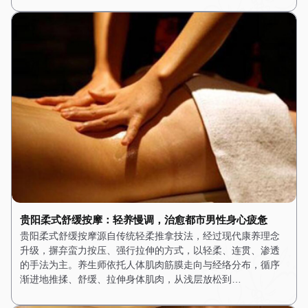
贵阳柔式舒缓按摩：轻养慢调，治愈都市男性身心疲惫
贵阳柔式舒缓按摩源自传统轻柔推拿技法，经过现代康养理念
升级，摒弃蛮力按压、强行拉伸的方式，以轻柔、连贯、渗透
的手法为主。养生师依托人体肌肉筋膜走向与经络分布，循序
渐进地推揉、舒缓、拉伸身体肌肉，从浅层放松到…