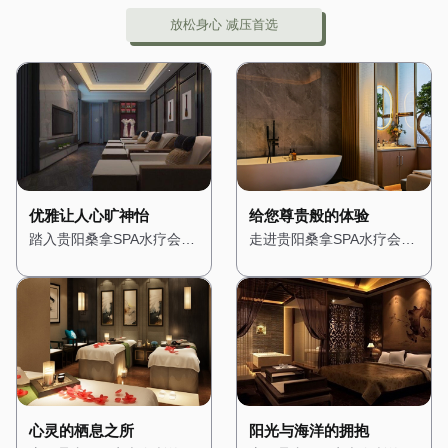
放松身心 减压首选
优雅让人心旷神怡
给您尊贵般的体验
踏入贵阳桑拿SPA水疗会
走进贵阳桑拿SPA水疗会
所，仿佛进入了一个隐秘的
所，仿佛置身于一座奢华的
绿洲。会所位于城市的中心
宫殿。从大门开始，便能感
地带，却巧妙地隔绝了外界
受到浓浓的贵族气息。高挑
的喧嚣。一进门，便被满眼
的天花板上悬挂着华丽的水
的绿植所吸引，仿佛置身于
晶吊灯，散发出柔和而璀璨
热带雨林之中。墙壁上爬满
的光芒。墙壁上装饰着精美
了青藤，空气中弥漫着淡淡
的壁画，描绘着古罗马的神
的薰衣草香，让人心旷神
话故事，让人仿佛穿越时
怡。 会所的装修风格融合
空。 会所的装修风格融合
心灵的栖息之所
阳光与海洋的拥抱