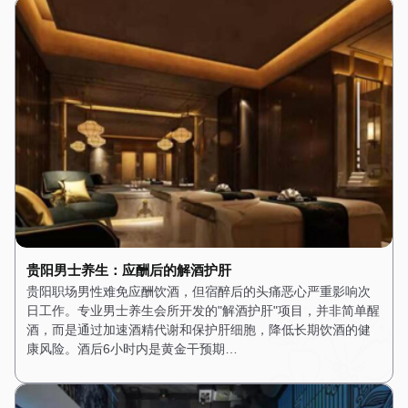
贵阳男士养生：应酬后的解酒护肝
贵阳职场男性难免应酬饮酒，但宿醉后的头痛恶心严重影响次
日工作。专业男士养生会所开发的"解酒护肝"项目，并非简单醒
酒，而是通过加速酒精代谢和保护肝细胞，降低长期饮酒的健
康风险。酒后6小时内是黄金干预期…