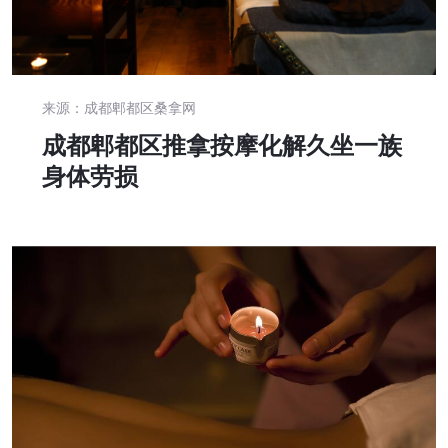
来源：成都郫都区桑拿网
成都郫都区推拿按摩化解久坐一族
身体劳损