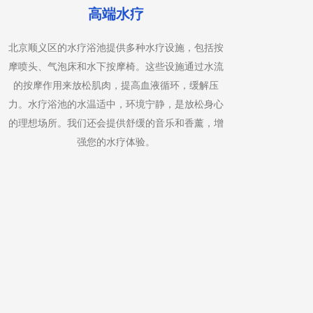
高端水疗
北京顺义区的水疗浴池提供多种水疗设施，包括按
全身精
摩喷头、气泡床和水下按摩椅。这些设施通过水流
法的服
的按摩作用来放松肌肉，提高血液循环，缓解压
按摩手
力。水疗浴池的水温适中，环境宁静，是放松身心
紧张和
的理想场所。我们还会提供舒缓的音乐和香薰，增
需求定
强您的水疗体验。