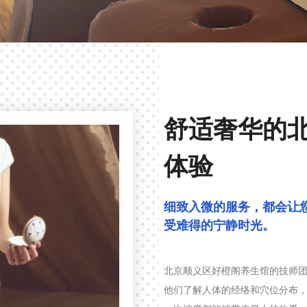
舒适奢华的
体验
细致入微的服务，都会让
受难得的宁静时光。
北京顺义区好橙阁养生馆的技师
他们了解人体的经络和穴位分布