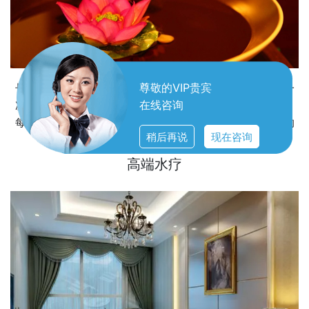
尊敬的VIP贵宾
长沙天心区水疗服务，不仅仅是一次简单的放松体验，而是一
在线咨询
次深入灵魂的疗愈之旅。在这里，每一滴水珠都承载着关怀，
每一次触摸都传递着温暖。我们用心聆听您的需求，用专业的
稍后再说
现在咨询
手法和细腻的情感，为您带来从肌肤到
高端水疗