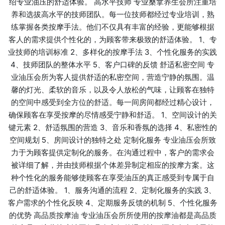
绍专业油压的舒适体验。 高水平技师 专业桑拿养生会所注重培
养和选拔高水平的技师团队。每一位技师都经过专业培训，熟
练掌握各类按摩手法。他们不仅具有丰富的经验，更能够根据
客人的需求提供个性化的，为顾客带来极致的舒适体验。 1、专
业技师的培训标准 2、多样化的按摩手法 3、个性化服务的实践
4、技师团队的整体水平 5、客户口碑的反馈 舒适私密空间 专
业油压会所为客人提供舒适的私密空间，营造宁静的氛围。温
馨的灯光、柔软的音乐，以及令人放松的气味，让顾客在独特
的空间中感受到全方位的舒适。每一间房间都经过精心设计，
确保顾客在享受按摩的尽情感受宁静和舒适。 1、空间设计的关
键元素 2、舒适氛围的营造 3、音乐和香氛的选择 4、私密性的
空间规划 5、房间设计的独特之处 定制化服务 专业油压会所致
力于为顾客提供定制化的服务。在沟通过程中，客户的需求会
被详细了解，并由技师根据个体差异制定相应的按摩方案。这
种个性化的服务能够使顾客在享受油压的真正感受到专属于自
己的舒适体验。 1、服务沟通的流程 2、定制化服务的实践 3、
客户需求的个性化反映 4、定期服务反馈的机制 5、个性化服务
的优势 高品质按摩油 专业油压会所所使用的按摩油都是高品质