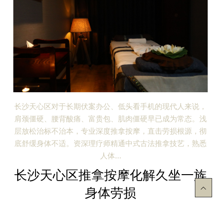
长沙天心区对于长期伏案办公、低头看手机的现代人来说，
肩颈僵硬、腰背酸痛、富贵包、肌肉僵硬早已成为常态。浅
层放松治标不治本，专业深度推拿按摩，直击劳损根源，彻
底舒缓身体不适。资深理疗师精通中式古法推拿技艺，熟悉
人体…
长沙天心区推拿按摩化解久坐一族
身体劳损