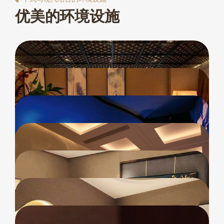
优美的环境设施
我们的桑拿休闲会所特别设计了一个宽敞且豪华的休
息区，配备了舒适的躺椅和沙发，让客户在享受桑拿
或水疗服务前后都能得到充分的休息。休息区装饰典
会所内的桑拿设施采用了最新的技术和设计，包括传
雅，采用柔和的照明和舒缓的音乐，营造出一种宁静
统的芬兰桑拿和红外线桑拿。我们的芬兰桑拿使用干
而放松的氛围。此外，我们还提供免费的茶点和饮
热蒸汽，有助于深层清洁皮肤和促进血液循环。红外
料，以满足客户在放松时刻的需求。
线桑拿则以其温和的热量和对肌肉的舒缓作用而受到
豪华休息区
我们的多功能水疗池配备了各种水疗设施，如喷射水
欢迎。所有桑拿室都经过精心设计，确保客户在享受
流、气泡床和水下按摩喷头，为客户提供全面的放松
桑拿时的私密性和舒适度。
体验。水疗池的水保持恒温，且定期更换，确保水质
先进的桑拿设施
的清洁和卫生。此外，我们还提供各种水疗产品，如
会所内的健身中心配备了一系列先进的健身器材，包
精油和浴盐，以增强水疗体验。