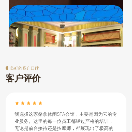
括跑步机、动感单车、力量训练设备等，以满足客户
多功能水疗池
我们的按摩室提供了一系列专业的按摩服务，包括瑞
的不同健身需求。我们的健身中心还设有私人教练，
典式按摩、热石按摩和泰式按摩等。每个按摩室都装
为客户提供专业的健身指导和个性化的健身计划。
饰得温馨而舒适，配备了高质量的按摩床和专业的按
专业的健身中心
蒸汽室是我们桑拿休闲会所的一大特色，提供了一个
摩设备。我们的按摩师都经过专业培训，能够根据客
私密且放松的空间。蒸汽室使用高温蒸汽，有助于打
户的需求提供个性化的按摩体验。
会所内的餐饮区提供了一系列健康美味的餐饮选择，
开毛孔，清洁皮肤，同时还能缓解肌肉紧张和压力。
豪华的按摩室
包括新鲜的果汁、沙拉、三明治和各种健康小吃。我
我们的蒸汽室设计得非常注重隐私，确保客户在享受
们的餐饮区装饰优雅，提供舒适的就餐环境，客户可
蒸汽浴时的舒适和放松。
以在这里享受美食，同时与其他会员进行社交互动。
私密的蒸汽室
会所的更衣室和淋浴室设计豪华，配备了宽敞的储物
我们的餐饮服务旨在为客户提供一个放松的用餐体
柜、舒适的座椅和高质量的洗浴用品。我们的淋浴室
验，补充他们在桑拿和水疗后的能量。
提供热水淋浴，确保客户在桑拿或水疗后能够进行舒
优雅的餐饮区
良好的客户口碑
为了满足商务客户的需求，我们的会所提供了多功能
适的淋浴。更衣室内还设有梳妆台和吹风机，方便客
客户评价
会议室，配备了先进的视听设备和舒适的会议座椅。
户整理仪容。
会议室可以用于举办商务会议、研讨会或私人活动。
豪华更衣室和淋浴室
我们的会议服务团队可以协助客户进行会议策划和组
织，确保活动的顺利进行。
优雅的会所环境
作为一位母亲，我很高兴能找到一家适合全家的
桑拿休闲SPA会馆。这里的儿童游乐区让我的孩子
玩得非常开心，而我则可以安心享受水疗服务。