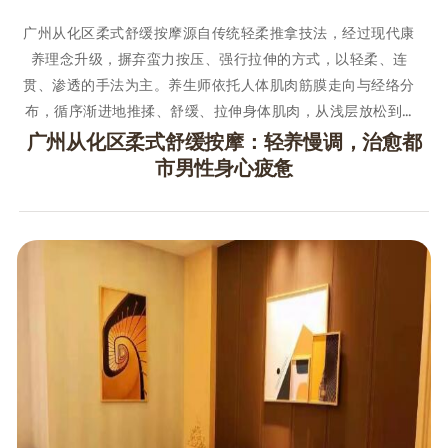
广州从化区柔式舒缓按摩源自传统轻柔推拿技法，经过现代康
养理念升级，摒弃蛮力按压、强行拉伸的方式，以轻柔、连
贯、渗透的手法为主。养生师依托人体肌肉筋膜走向与经络分
布，循序渐进地推揉、舒缓、拉伸身体肌肉，从浅层放松到…
广州从化区柔式舒缓按摩：轻养慢调，治愈都
市男性身心疲惫