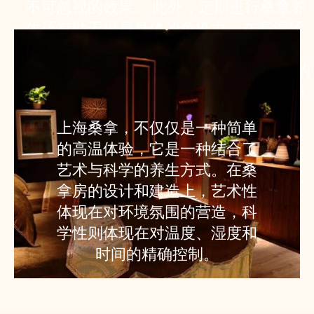
不可忽视的效果。 此外，定期进行桑拿养
生还有助于提高身体的免疫力。在高温环
境下，身体会产生一种名为“热休克蛋
白”的物质，这种物质能够增强免疫系统的
功能，帮助身体抵抗疾病。 为了最大化桑
拿的养生效果，建议在桑拿前后进行适当
上海桑拿，不仅仅是一种简单
的伸展运动，以促进肌肉的放松和血液循
的高温体验，它是一种结合了
环。同时，桑拿后进行一次冷水淋浴，能
艺术与科学的养生方式。在桑
够有效刺激血管，进一步提高心血管系统
拿房的设计和建造上，艺术性
的适应能力。
体现在对环境氛围的营造，科
学性则体现在对温度、湿度和
时间的精确控制。