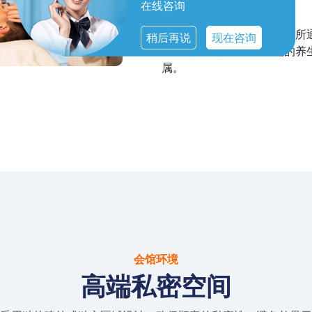
在线咨询
杭州萧山好橙阁桑拿养生会所
稍后再说
现在咨询
端、专业、安全且个性化的养
属。
会馆环境
高端私密空间