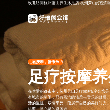
欢迎访问杭州萧山养生沐足店-杭州萧山好橙阁
足底按摩，舒缓压力
足疗按摩养
在喧嚣的都市中，杭州萧山足疗spa按摩会馆
有城市的喧闹，只有蒸汽的轻柔与音乐的舒缓
活的重担，尽情享受一段属于自己的美好时光
桃源，是心灵的避风港。