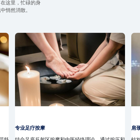
。在这里，忙碌的身
汽中悄然消散。
泰式古法按摩
日
肌
采用泰式传统手法，通过舒缓的动作和拉伸，放松
结