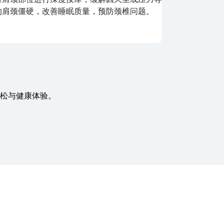
气血流通，缓解肌肉紧张，适合注重养生的顾
案，包括桑拿
。
供全方位的健
松与健康体验。