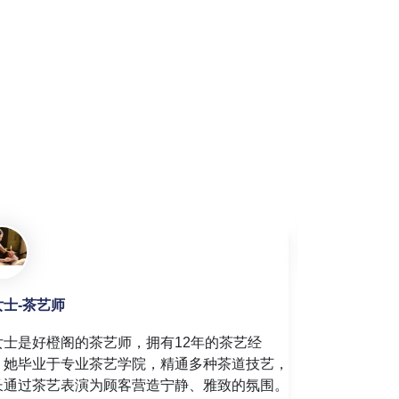
女士-足疗师
吴女士-美容师
女士是好橙阁的资深足疗技师，拥有10年的足
吴女士是好橙
经验。她精通足底反射区按摩技术，能够通过精
理经验。她精
的穴位按压，帮助顾客缓解足部疲劳，促进全身
服务，擅长根