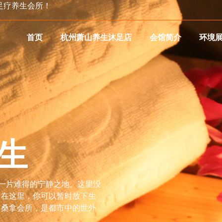
足疗养生会所！
首页
杭州萧山养生沐足店
会馆简介
环境
生
是一片难得的宁静之地。这里没
。在这里，你可以暂时放下生
。桑拿会所，是都市中的世外