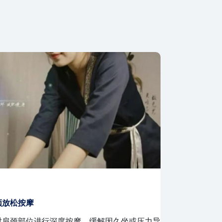
式指压按摩
个性化养生方
合日本传统指压手法，通过按压穴位和经络，促
根据顾客的身