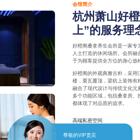
会馆简介
杭州萧山好橙
上”的服务理
好橙阁桑拿养生会所是一家专
人士打造的休闲场所。会所融
于为顾客提供全方位的身心放
好橙阁的外观典雅古朴，采用
楼，栗瓦覆顶，梁枋上装饰有
融合了现代设计与传统文化元
多个功能区域，包括桑拿房、
都体现了对品质的追求。
高端私密空间
豪华装修
尊敬的VIP贵宾
专业技师团队