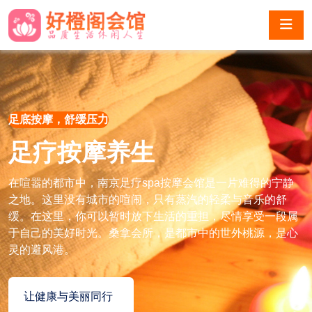
足底按摩，舒缓压力
足疗按摩养生
在喧嚣的都市中，南京足疗spa按摩会馆是一片难得的宁静
之地。这里没有城市的喧闹，只有蒸汽的轻柔与音乐的舒
缓。在这里，你可以暂时放下生活的重担，尽情享受一段属
于自己的美好时光。桑拿会所，是都市中的世外桃源，是心
灵的避风港。
让健康与美丽同行