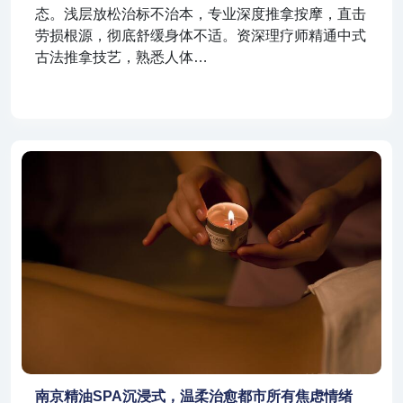
态。浅层放松治标不治本，专业深度推拿按摩，直击
劳损根源，彻底舒缓身体不适。资深理疗师精通中式
古法推拿技艺，熟悉人体…
南京精油SPA沉浸式，温柔治愈都市所有焦虑情绪