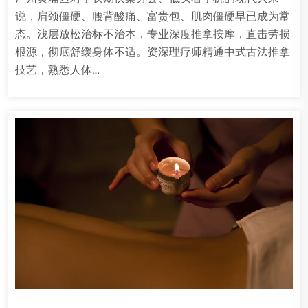
说，肩颈僵硬、腰背酸痛、富贵包、肌肉僵硬早已成为常
态。浅层放松治标不治本，专业深度推拿按摩，直击劳损
根源，彻底舒缓身体不适。资深理疗师精通中式古法推拿
技艺，熟悉人体…