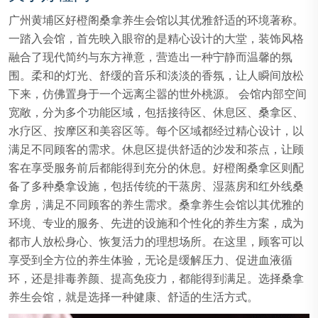
广州黄埔区好橙阁桑拿养生会馆以其优雅舒适的环境著称。
一踏入会馆，首先映入眼帘的是精心设计的大堂，装饰风格
融合了现代简约与东方禅意，营造出一种宁静而温馨的氛
围。柔和的灯光、舒缓的音乐和淡淡的香氛，让人瞬间放松
下来，仿佛置身于一个远离尘嚣的世外桃源。 会馆内部空间
宽敞，分为多个功能区域，包括接待区、休息区、桑拿区、
水疗区、按摩区和美容区等。每个区域都经过精心设计，以
满足不同顾客的需求。休息区提供舒适的沙发和茶点，让顾
客在享受服务前后都能得到充分的休息。好橙阁桑拿区则配
备了多种桑拿设施，包括传统的干蒸房、湿蒸房和红外线桑
拿房，满足不同顾客的养生需求。桑拿养生会馆以其优雅的
环境、专业的服务、先进的设施和个性化的养生方案，成为
都市人放松身心、恢复活力的理想场所。在这里，顾客可以
享受到全方位的养生体验，无论是缓解压力、促进血液循
环，还是排毒养颜、提高免疫力，都能得到满足。选择桑拿
养生会馆，就是选择一种健康、舒适的生活方式。