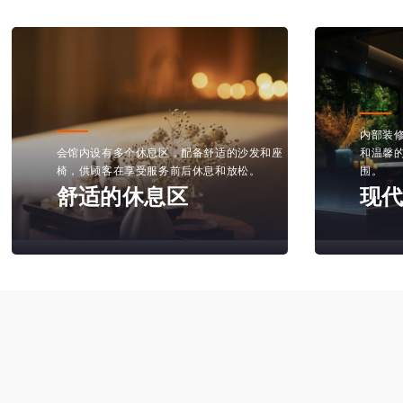
内部装
会馆内设有多个休息区，配备舒适的沙发和座
和温馨
椅，供顾客在享受服务前后休息和放松。
围。
舒适的休息区
现