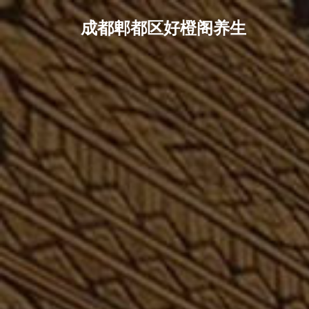
成都郫都区好橙阁养生