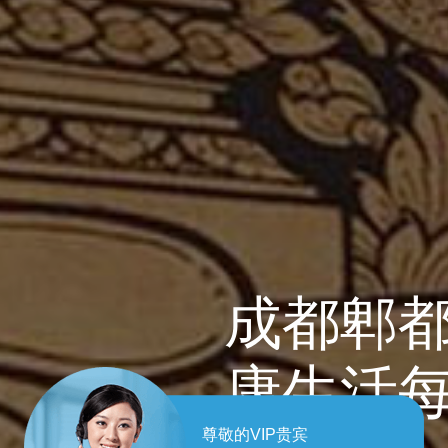
成都郫都
康生活
尊敬的VIP贵宾